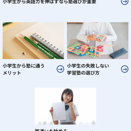
⼩学⽣から英語⼒を伸ばすなら塾選びが重要
⼩学⽣から塾に通う
⼩学生の失敗しない
メリット
学習塾の選び⽅