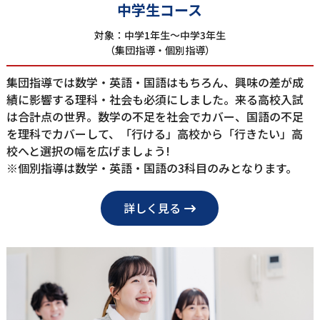
中学⽣コース
対象：中学1年⽣〜中学3年⽣
（集団指導‧個別指導）
集団指導では数学‧英語‧国語はもちろん、興味の差が成
績に影響する理科‧社会も必須にしました。来る⾼校⼊試
は合計点の世界。数学の不⾜を社会でカバー、国語の不⾜
を理科でカバーして、「⾏ける」⾼校から「⾏きたい」⾼
校へと選択の幅を広げましょう!
※個別指導は数学‧英語‧国語の3科⽬のみとなります。
詳しく見る