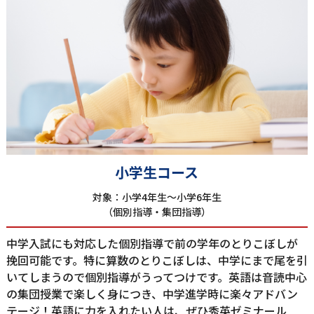
⼩学⽣コース
対象：⼩学4年⽣〜⼩学6年⽣
（個別指導‧集団指導）
中学⼊試にも対応した個別指導で前の学年のとりこぼしが
挽回可能です。特に算数のとりこぼしは、中学にまで尾を引
いてしまうので個別指導がうってつけです。英語は⾳読中⼼
の集団授業で楽しく⾝につき、中学進学時に楽々アドバン
テージ！英語に⼒を⼊れたい⼈は、ぜひ秀英ゼミナール