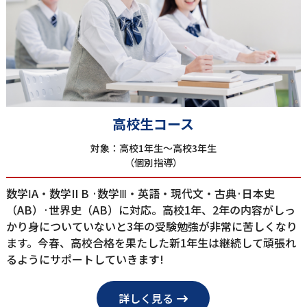
⾼校⽣コース
対象：⾼校1年⽣〜⾼校3年⽣
（個別指導）
数学ⅠA‧数学II B ·数学Ⅲ・英語‧現代⽂‧古典·⽇本史
（AB）·世界史（AB）に対応。⾼校1年、2年の内容がしっ
かり⾝についていないと3年の受験勉強が⾮常に苦しくなり
ます。今春、⾼校合格を果たした新1年⽣は継続して頑張れ
るようにサポートしていきます!
詳しく見る