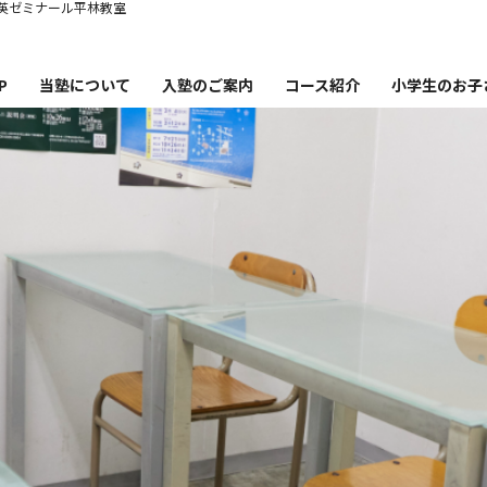
英ゼミナール平林教室
P
当塾について
入塾のご案内
コース紹介
小学生のお子
塾概要
コース紹介・時間割・料金
秀英ゼミナー
講師紹介
秀英ゼミナ
英ゼミナール平林教室の特徴
小学生から英語
合格実績
小学生か
卒業生・保護者の声
小学生の失
お知らせ・ブログ
塾通いを