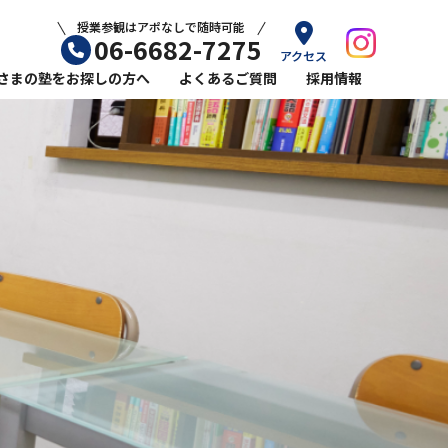
授業参観はアポなしで随時可能
06-6682-7275
アクセス
さまの塾をお探しの方へ
よくあるご質問
採用情報
ル平林教室の小学生コース
ール平林教室の英語指導
力をのばすなら塾選びが重要
ら塾に通うメリット
敗しない学習塾の選び方
始めるおすすめの時期