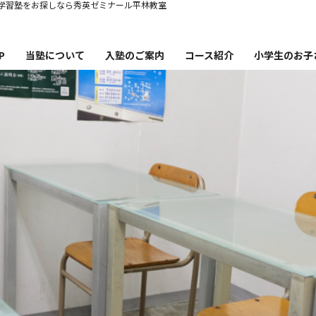
学習塾をお探しなら秀英ゼミナール平林教室
P
当塾について
入塾のご案内
コース紹介
小学生のお子
塾概要
コース紹介・時間割・料金
秀英ゼミナー
講師紹介
秀英ゼミナ
英ゼミナール平林教室の特徴
小学生から英語
合格実績
小学生か
卒業生・保護者の声
小学生の失
お知らせ・ブログ
塾通いを