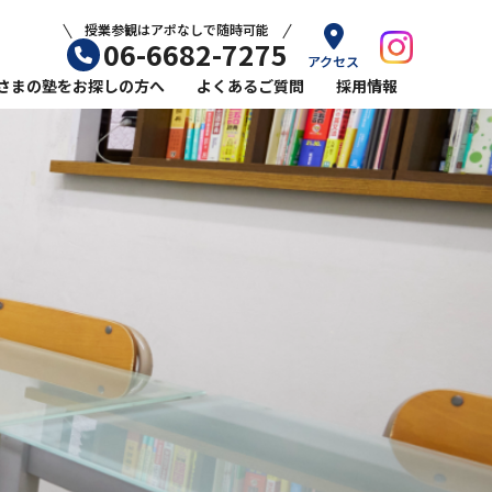
授業参観はアポなしで随時可能
06-6682-7275
アクセス
さまの塾をお探しの方へ
よくあるご質問
採用情報
ル平林教室の小学生コース
ール平林教室の英語指導
力をのばすなら塾選びが重要
ら塾に通うメリット
敗しない学習塾の選び方
始めるおすすめの時期