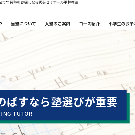
区で学習塾をお探しなら秀英ゼミナール平林教室
P
当塾について
入塾のご案内
コース紹介
小学生のお子
塾概要
コース紹介・時間割・料金
秀英ゼミナー
講師紹介
秀英ゼミナ
英ゼミナール平林教室の特徴
小学生から英語
合格実績
小学生か
卒業生・保護者の声
小学生の失
のばすなら塾選びが重要
お知らせ・ブログ
塾通いを
ING TUTOR