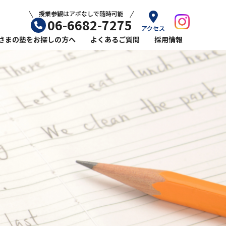
授業参観はアポなしで随時可能
06-6682-7275
アクセス
さまの塾をお探しの方へ
よくあるご質問
採用情報
ル平林教室の小学生コース
ール平林教室の英語指導
力をのばすなら塾選びが重要
ら塾に通うメリット
敗しない学習塾の選び方
始めるおすすめの時期