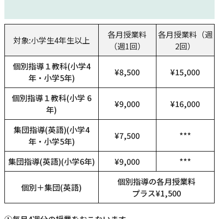
各月授業料
各月授業料
（週
対象:小学生4年生以上
（週1回）
2回）
個別指導１教科(小学4
¥8,500
¥15,000
年・小学5年)
個別指導１教科
(小学 6
¥9,000
¥16,000
年)
集団指導(英語)(小学4
¥7,500
***
年・小学5年)
集団指導(英語)(小学6年)
¥9,000
***
個別指導の各月授業料
個別＋集団(英語)
プラス¥1,500
①毎月4週分の授業をおこないます。