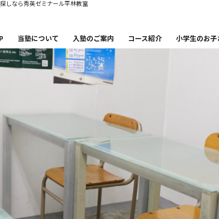
お探しなら秀英ゼミナール平林教室
P
当塾について
入塾のご案内
コース紹介
小学生のお子
塾概要
コース紹介・時間割・料金
秀英ゼミナー
講師紹介
秀英ゼミナ
英ゼミナール平林教室の特徴
小学生から英語
合格実績
小学生か
卒業生・保護者の声
小学生の失
お知らせ・ブログ
塾通いを