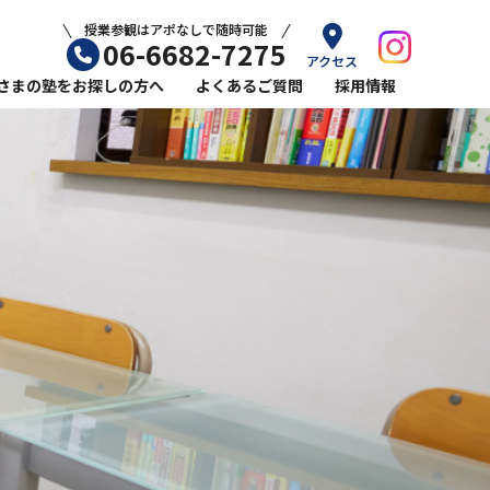
授業参観はアポなしで随時可能
06-6682-7275
アクセス
さまの塾をお探しの方へ
よくあるご質問
採用情報
ル平林教室の小学生コース
ール平林教室の英語指導
力をのばすなら塾選びが重要
ら塾に通うメリット
敗しない学習塾の選び方
始めるおすすめの時期